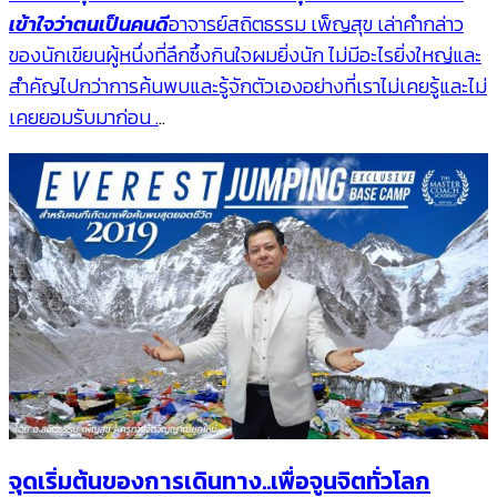
เข้าใจว่าตนเป็นคนดี
อาจารย์สถิตธรรม เพ็ญสุข เล่าคำกล่าว
ของนักเขียนผู้หนึ่งที่ลึกซึ้งกินใจผมยิ่งนัก ไม่มีอะไรยิ่งใหญ่และ
สำคัญไปกว่าการค้นพบและรู้จักตัวเองอย่างที่เราไม่เคยรู้และไม่
เคยยอมรับมาก่อน .
..
จุดเริ่มต้นของการเดินทาง..เพื่อจูนจิตทั่วโลก