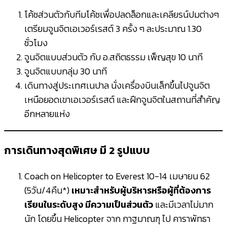
โค้ชส่วนตัวกับทีมโค้ชเพื่อปลดล็อกและเคลียรน์ปมต่างๆ
เตรียมจูนจิตเอเวอร์เรสต์ 3 ครั้ง ๆ ละประมาณ 1.30
ชั่วโมง
จูนจิตแบบส่วนตัว กับ อ.สถิตธรรม เพ็ญสุข 10 นาที
จูนจิตแบบกลุ่ม 30 นาที
เดินทางสู่ประเทศเนปาล นั่งเครื่องบินเล็กขึ้นไปจูนจิต
เหนือยอดเขาเอเวอร์เรสต์ และฝึกจูนจิตในสถานที่สำคัญ
อีกหลายแห่ง
การเดินทางสุดพิเศษ มี 2 รูปแบบ
Coach on Helicopter to Everest 10-14 เมษายน 62
(5วัน/4คืน*)
เหมาะสำหรับผู้บริหารหรือผู้ที่ต้องการ
เรียนในระดับสูง มีความเป็นส่วนตัว
และมีเวลาไม่มาก
นัก โดยขึ้น Helicopter จาก กาฐมาณฑุ ไป คาราพัทธา