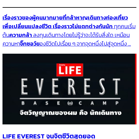
เรื่องราวของผู้คนมากมายที่กล้าหาญเดินทางท่องเที่ยว
เพื่อเปลี่ยนแปลงชีวิต เรื่องราวไม่แตกต่างกันนัก
ทุกคนเริ่ม
ต้น
ความกล้า
ลงทุนเดินทางโดยไม่รู้ว่าจะได้รับสิ่งใด เหมือน
ควานหา
จิ๊กซอว์ข
องชีวิตไปเรื่อย ๆ จากจุดหนึ่งไปสู่จุดหนึ่ง …
LIFE EVEREST จูนจิตชีวิตสุดยอด