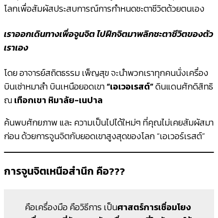
โลกเพื่อสัมผัสประสบการณ์การกำหนดชะตาชีวิตด้วยตนเอง
เราออกเดินทางเพื่อจูนจิต ไปฝึกจิตมาพลิกชะตาชีวิตของตัว
เราเอง
โดย อาจารย์สถิตธรรม เพ็ญสุข จะนำพวกเราทุกคนนั่งเครื่อง
บินเช่าหมาลำ บินเหนือยอดเขา
“เอเวอเรสต์”
ดินแดนศักดิสิทธิ
ณ
เทือกเขา หิมาลัย-เนปาล
ค้นพบศักยภาพ และ ความเป็นไปได้ใหม่ๆ ที่คุณไม่เคยสัมผัสมา
ก่อน ด้วยการจูนจิตกับยอดเขาสูงสุดของโลก “เอเวอร์เรสต์”
การจูนจิตเหนือสำนึก คือ???
คือเครื่องมือ คือวิธีการ เป็น
ศาสตร์การเชื่อมโยง