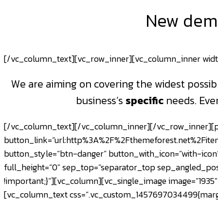
New demos
[/vc_column_text][vc_row_inner][vc_column_inner widt
We are aiming on covering the widest possib
business’s
specific
needs. Ever
[/vc_column_text][/vc_column_inner][/vc_row_inner][pl
button_link=”url:http%3A%2F%2Fthemeforest.net%2Fitem
button_style=”btn-danger” button_with_icon=”with-icon”
full_height=”0″ sep_top=”separator_top sep_angled_po
!important;}”][vc_column][vc_single_image image=”1935″ 
[vc_column_text css=”.vc_custom_1457697034499{margin