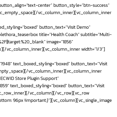
utton_align=”text-center” button_style=”btn-success”
][vc_empty_space][/vc_column_inner][vc_column_inner
d_styling=”boxed” button_text=”Visit Demo”
ethora_teaserbox title=”Health Coach” subtitle=”Multi-
2F||target:%20_blank” image=”1856″
ox][/vc_column_inner][vc_column_inner width=”1/3″]
948″ text_boxed_styling=”boxed” button_text=”Visit
empty_space][/vc_column_inner][vc_column_inner
”ECWID Store Plugin Support”
9″ text_boxed_styling=”boxed” button_text=”Visit
vc_row_inner][/vc_column][/vc_row][vc_row
bottom: 96px !important;}”][vc_column][vc_single_image