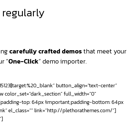
 regularly
ring
carefully crafted demos
that meet your
r “
One-Click
” demo importer.
23||target:%20_blank” button_align=”text-center”
 color_set=”dark_section” full_width=”0″
5{padding-top: 64px !important;padding-bottom: 64px
nk” el_class=”” link=”http://plethorathemes.com/”]
”]