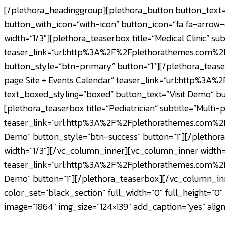
[/plethora_headinggroup][plethora_button button_text=”
button_with_icon=”with-icon” button_icon=”fa fa-arr
width=”1/3″][plethora_teaserbox title=”Medical Clinic” s
teaser_link=”url:http%3A%2F%2Fplethorathemes.com%2Fh
button_style=”btn-primary” button=”1″][/plethora_tease
page Site + Events Calendar” teaser_link=”url:http%3
text_boxed_styling=”boxed” button_text=”Visit Demo” b
[plethora_teaserbox title=”Pediatrician” subtitle=”Multi-p
teaser_link=”url:http%3A%2F%2Fplethorathemes.com%2Fhe
Demo” button_style=”btn-success” button=”1″][/pleth
width=”1/3″][/vc_column_inner][vc_column_inner width=”
teaser_link=”url:http%3A%2F%2Fplethorathemes.com%2Fh
Demo” button=”1″][/plethora_teaserbox][/vc_column_in
color_set=”black_section” full_width=”0″ full_height=”
image=”1864″ img_size=”124×139″ add_caption=”yes” alig