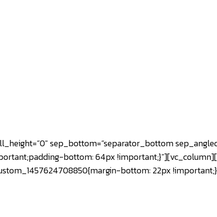
full_height=”0″ sep_bottom=”separator_bottom sep_angled
ortant;padding-bottom: 64px !important;}”][vc_column][
vc_custom_1457624708850{margin-bottom: 22px !important;}