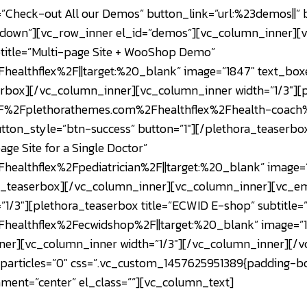
Check-out All our Demos” button_link=”url:%23demos||” b
ow-down”][vc_row_inner el_id=”demos”][vc_column_inner
ubtitle=”Multi-page Site + WooShop Demo”
ealthflex%2F||target:%20_blank” image=”1847″ text_boxe
rbox][/vc_column_inner][vc_column_inner width=”1/3″][pl
A%2F%2Fplethorathemes.com%2Fhealthflex%2Fhealth-coach%
utton_style=”btn-success” button=”1″][/plethora_teaserb
age Site for a Single Doctor”
althflex%2Fpediatrician%2F||target:%20_blank” image=”1
ora_teaserbox][/vc_column_inner][vc_column_inner][vc_
1/3″][plethora_teaserbox title=”ECWID E-shop” subtitle=
ealthflex%2Fecwidshop%2F||target:%20_blank” image=”185
ner][vc_column_inner width=”1/3″][/vc_column_inner][/
0″ particles=”0″ css=”.vc_custom_1457625951389{padding-
nment=”center” el_class=””][vc_column_text]