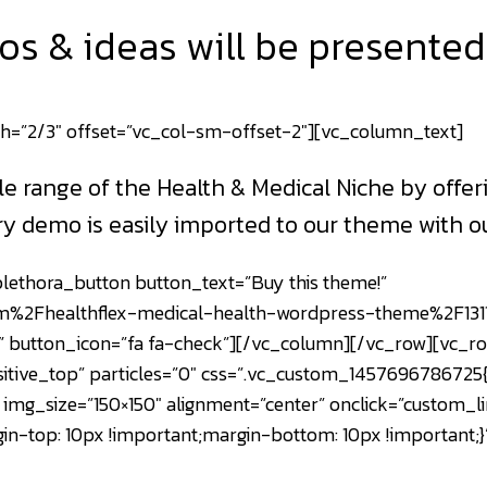
 & ideas will be presented
h=”2/3″ offset=”vc_col-sm-offset-2″][vc_column_text]
le range of the Health & Medical Niche by offe
y demo is easily imported to our theme with ou
ethora_button button_text=”Buy this theme!”
%2Fhealthflex-medical-health-wordpress-theme%2F131151
 button_icon=”fa fa-check”][/vc_column][/vc_row][vc_row
sitive_top” particles=”0″ css=”.vc_custom_145769678672
img_size=”150×150″ alignment=”center” onclick=”custom_li
-top: 10px !important;margin-bottom: 10px !important;}