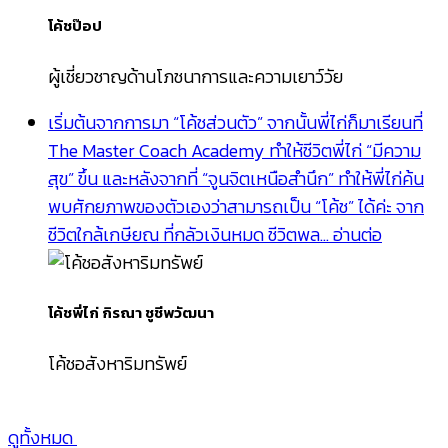
โค้ชป๊อป
ผู้เชี่ยวชาญด้านโภชนาการและความเยาว์วัย
เริ่มต้นจากการมา “โค้ชส่วนตัว” จากนั้นพี่ไก่ก็มาเรียนที่
The Master Coach Academy ทำให้ชีวิตพี่ไก่ “มีความ
สุข” ขึ้น และหลังจากที่ “จูนจิตเหนือสำนึก” ทำให้พี่ไก่ค้น
พบศักยภาพของตัวเองว่าสามารถเป็น “โค้ช” ได้ค่ะ จาก
ชีวิตใกล้เกษียณ ที่กลัวเงินหมด ชีวิตพล…
อ่านต่อ
โค้ชพี่ไก่ กิรณา ชูชีพวัฒนา
โค้ชอสังหาริมทรัพย์
ดูทั้งหมด