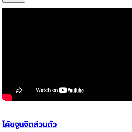
โค้ชจูนจิตส่วนตัว