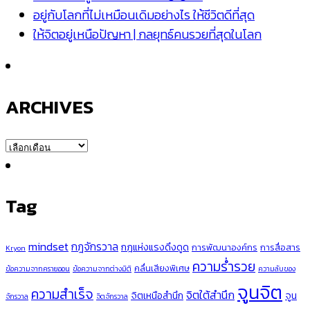
อยู่กับโลกที่ไม่เหมือนเดิมอย่างไร ให้ชีวิตดีที่สุด
ให้จิตอยู่เหนือปัญหา | กลยุทธ์คนรวยที่สุดในโลก
ARCHIVES
ARCHIVES
Tag
mindset
กฎจักรวาล
กฎแห่งแรงดึงดูด
การพัฒนาองค์กร
การสื่อสาร
Kryon
ความร่ำรวย
คลื่นเสียงพิเศษ
ข้อความจากครายออน
ข้อความจากต่างมิติ
ความลับของ
จูนจิต
ความสำเร็จ
จิตใต้สำนึก
จิตเหนือสำนึก
จูน
จักรวาล
จิตจักรวาล