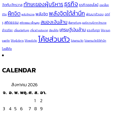
ธุรกิจ
ทักษะของผู้บริหาร
จิตกับจักรวาล
ธุรกิจออนไลน์
ปลดล็อก
พลังจิตใต้สำนึก
ฝึกจิต
พลังจิต
พัฒนาตัวเอง
ชีวิต
พลังจักรวาล
มิติที่
สมองเงินล้าน
สถิตธรรม
5
สถิตธรรม เพ็ญสุข
สื่อสารกับคุรุ
องค์ความรู้จากจักรวาล
เศรษฐีเงินล้าน
อัจฉริยะ
แรงดึงดูด
เชื่อมต่อกับคุรุ
เที่ยวต่างประเทศ
เรียนโค้ช
โค้ชจูนก
โค้ชส่วนตัว
ระแสจิต
โค้ชผู้บริหาร
โค้ชพลังจิต
โปรแกรมจิต
โปรแกรมจิตใต้สำนึก
ไลฟ์โค้ช
CALENDAR
สิงหาคม 2026
จ.
อ.
พ.
พฤ.
ศ.
ส.
อา.
1
2
3
4
5
6
7
8
9