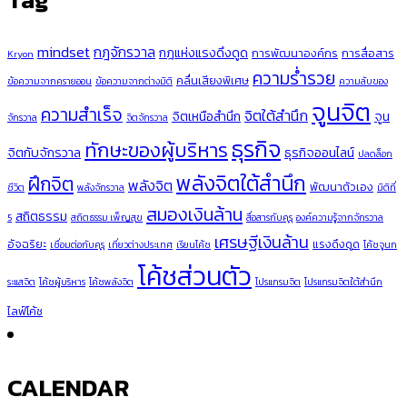
mindset
กฎจักรวาล
กฎแห่งแรงดึงดูด
การพัฒนาองค์กร
การสื่อสาร
Kryon
ความร่ำรวย
คลื่นเสียงพิเศษ
ข้อความจากครายออน
ข้อความจากต่างมิติ
ความลับของ
จูนจิต
ความสำเร็จ
จิตใต้สำนึก
จิตเหนือสำนึก
จูน
จักรวาล
จิตจักรวาล
ธุรกิจ
ทักษะของผู้บริหาร
จิตกับจักรวาล
ธุรกิจออนไลน์
ปลดล็อก
พลังจิตใต้สำนึก
ฝึกจิต
พลังจิต
พัฒนาตัวเอง
ชีวิต
พลังจักรวาล
มิติที่
สมองเงินล้าน
สถิตธรรม
5
สถิตธรรม เพ็ญสุข
สื่อสารกับคุรุ
องค์ความรู้จากจักรวาล
เศรษฐีเงินล้าน
อัจฉริยะ
แรงดึงดูด
เชื่อมต่อกับคุรุ
เที่ยวต่างประเทศ
เรียนโค้ช
โค้ชจูนก
โค้ชส่วนตัว
ระแสจิต
โค้ชผู้บริหาร
โค้ชพลังจิต
โปรแกรมจิต
โปรแกรมจิตใต้สำนึก
ไลฟ์โค้ช
CALENDAR