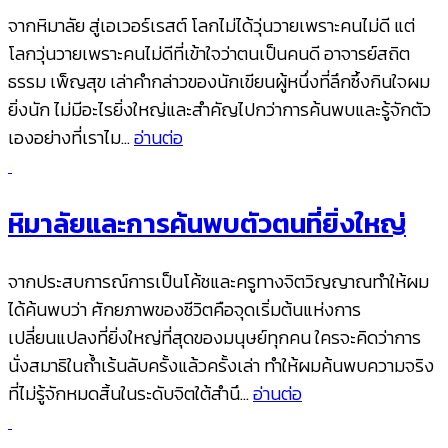
จากหิมาลัย สู่เอเวอร์เรสต์ โลกไม่ได้วุ่นวายเพราะคนไม่ดี แต่
โลกวุ่นวายเพราะคนไม่ดีที่เข้าใจว่าตนเป็นคนดี อาจารย์สถิต
ธรรม เพ็ญสุข เล่าคำกล่าวของนักเขียนผู้หนึ่งที่ลึกซึ้งกินใจผม
ยิ่งนัก ไม่มีอะไรยิ่งใหญ่และสำคัญไปกว่าการค้นพบและรู้จักตัว
เองอย่างที่เราไม…
อ่านต่อ
หิมาลัยและการค้นพบตัวตนที่ยิ่งใหญ่
จากประสบการณ์การเป็นโค้ชและครูทางจิตวิญญาณทำให้ผม
ได้ค้นพบว่า ศักยภาพของชีวิตคือจุดเริ่มต้นแห่งการ
เปลี่ยนแปลงที่ยิ่งใหญ่ที่สุดของมนุษย์ทุกคน ใครจะคิดว่าการ
นั่งสมาธิในถ้ำเร้นลับครั้งแล้วครั้งเล่า ทำให้ผมค้นพบความจริง
ที่ไม่รู้จักหมดสิ้นในระดับจิตใต้สำนึ…
อ่านต่อ