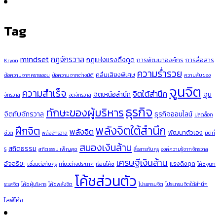
Tag
mindset
กฎจักรวาล
กฎแห่งแรงดึงดูด
การพัฒนาองค์กร
การสื่อสาร
Kryon
ความร่ำรวย
คลื่นเสียงพิเศษ
ข้อความจากครายออน
ข้อความจากต่างมิติ
ความลับของ
จูนจิต
ความสำเร็จ
จิตใต้สำนึก
จิตเหนือสำนึก
จูน
จักรวาล
จิตจักรวาล
ธุรกิจ
ทักษะของผู้บริหาร
จิตกับจักรวาล
ธุรกิจออนไลน์
ปลดล็อก
พลังจิตใต้สำนึก
ฝึกจิต
พลังจิต
พัฒนาตัวเอง
ชีวิต
พลังจักรวาล
มิติที่
สมองเงินล้าน
สถิตธรรม
5
สถิตธรรม เพ็ญสุข
สื่อสารกับคุรุ
องค์ความรู้จากจักรวาล
เศรษฐีเงินล้าน
อัจฉริยะ
แรงดึงดูด
เชื่อมต่อกับคุรุ
เที่ยวต่างประเทศ
เรียนโค้ช
โค้ชจูนก
โค้ชส่วนตัว
ระแสจิต
โค้ชผู้บริหาร
โค้ชพลังจิต
โปรแกรมจิต
โปรแกรมจิตใต้สำนึก
ไลฟ์โค้ช