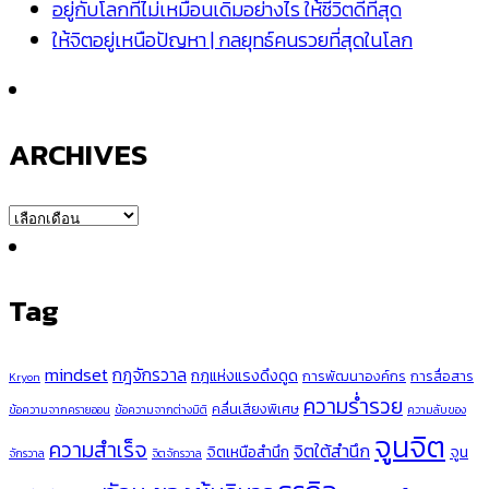
อยู่กับโลกที่ไม่เหมือนเดิมอย่างไร ให้ชีวิตดีที่สุด
ให้จิตอยู่เหนือปัญหา | กลยุทธ์คนรวยที่สุดในโลก
ARCHIVES
ARCHIVES
Tag
mindset
กฎจักรวาล
กฎแห่งแรงดึงดูด
การพัฒนาองค์กร
การสื่อสาร
Kryon
ความร่ำรวย
คลื่นเสียงพิเศษ
ข้อความจากครายออน
ข้อความจากต่างมิติ
ความลับของ
จูนจิต
ความสำเร็จ
จิตใต้สำนึก
จิตเหนือสำนึก
จูน
จักรวาล
จิตจักรวาล