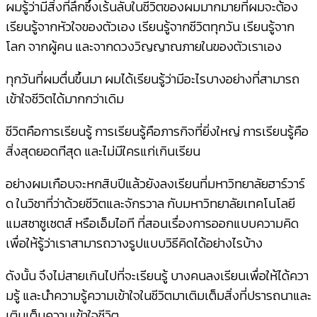
ผมรู้ว่ามีสิ่งที่ลึกซึ้งเร
้นลับในชีวิตของผมมากมายที่
ผมจะต้อง
เรียนรู้จากหัวใจขอ
งตัวเอง เรียนรู้จากชีวิตทุกวัน เรียนรู้จาก
โลก จากผู้คน และจากดวงวิญญาณภายในของตัว
เราเอง
ทุกวันที่ผมตื่นขึ้นมา ผมได้เรียนรู้ว่ามีอะไรบางอ
ย่างที่สามารถ
เข้าใจชีวิตได
้มากกว่าเดิม
ชีวิตคือการเรียนรู้ การเรียนรู้คือภารกิจที่ยิ่
งใหญ่ การเรียนรู้คือ
สิ่งสุดยอดที
่สุด และไม่มีใครแก่เกินเรียน
อย่างผมเกือบจะหกสิบปีแล้วย
ังลงเรียนที่มหาวิทยาลัยฮาร
์วาร์
ด ในวิชาที่ว่าด้วยชีวิตและจั
กรวาล กับมหาวิทยาลัยเทคโนโลยี
แมส
ซาซูเซตส์ หรือเอ็มไอที ที่สอนเรื่องการออกแบบความค
ิด
เพื่อให้รู้ว่าเราสามารถวาง
รูปแบบวิธีคิดได้อย่างไรบ้า
ง
ดังนั้น จึงไม่สายเกินไปที่จะเรียนร
ู้ บางคนลงเรียนเพื่อให้ได้ควา
มรู้ และนำความรู้ความเข้าใจในชี
วิตมาเติมเต็มสิ่งที่ปรารถน
าและ
เติมเต็มความเข้าใจชีวิ
ต