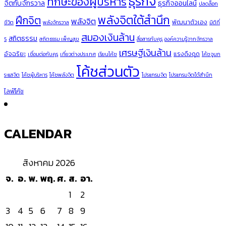
ธุรกิจ
ทักษะของผู้บริหาร
จิตกับจักรวาล
ธุรกิจออนไลน์
ปลดล็อก
พลังจิตใต้สำนึก
ฝึกจิต
พลังจิต
พัฒนาตัวเอง
ชีวิต
พลังจักรวาล
มิติที่
สมองเงินล้าน
สถิตธรรม
5
สถิตธรรม เพ็ญสุข
สื่อสารกับคุรุ
องค์ความรู้จากจักรวาล
เศรษฐีเงินล้าน
อัจฉริยะ
แรงดึงดูด
เชื่อมต่อกับคุรุ
เที่ยวต่างประเทศ
เรียนโค้ช
โค้ชจูนก
โค้ชส่วนตัว
ระแสจิต
โค้ชผู้บริหาร
โค้ชพลังจิต
โปรแกรมจิต
โปรแกรมจิตใต้สำนึก
ไลฟ์โค้ช
CALENDAR
สิงหาคม 2026
จ.
อ.
พ.
พฤ.
ศ.
ส.
อา.
1
2
3
4
5
6
7
8
9