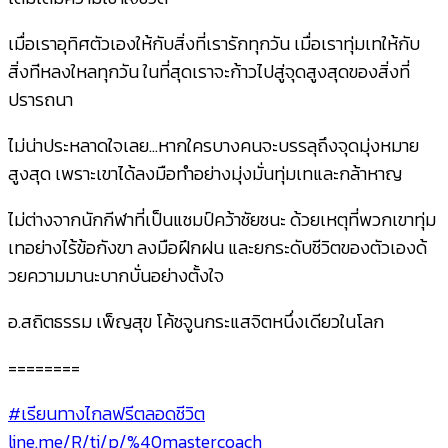
เมื่อเราอุทิศตัวเองให้กับส
ิ่งที่เรารักทุกวัน เมื่อเราทุ่มเทให้กับ
สิ่งที
่หลงใหลทุกวัน ในที่สุดเราจะก้าวไปสู่จุดส
ูงสุดของสิ่งที่
ปรารถนา
ไม่น่าประหลาดใจเลย…หากใค
รบางคนจะบรรลุถึงจุดมุ่งหมา
ย
สูงสุด เพราะเขาได้ลงมือทำอย่างมุ่
งมั่นทุ่มเทและกล้าหาญ
ไม่ต่างจากนักกีฬาที่เป็นแช
มป์คว้าชัยชนะ ด้วยเหตุที่พวกเขาทุ่ม
เทอย่
างไร้ข้อกังขา ลงมือฝึกฝน และยกระดับชีวิตของตัวเองด้
วยความมานะบากบั่นอย่างตั้ง
ใจ
อ.สถิตธรรม เพ็ญสุข โค้ชจูนกระแสจิตหนึ่งเดียวใ
นโลก
========
#เรียนทางไกลฟรีตลอดชีวิต
line.me/R/ti/p/
%40mastercoach