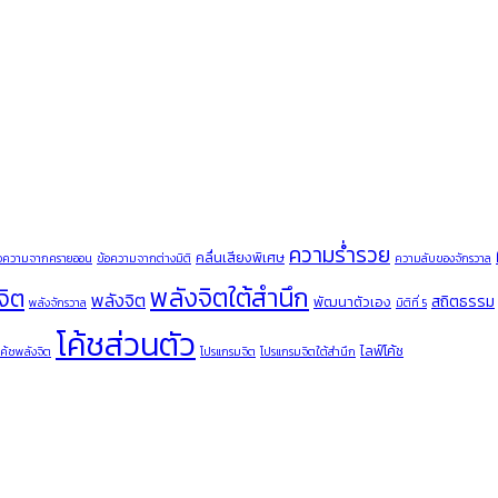
ความร่ำรวย
คลื่นเสียงพิเศษ
้อความจากครายออน
ข้อความจากต่างมิติ
ความลับของจักรวาล
พลังจิตใต้สำนึก
จิต
พลังจิต
สถิตธรรม
พัฒนาตัวเอง
พลังจักรวาล
มิติที่ 5
โค้ชส่วนตัว
ไลฟ์โค้ช
โค้ชพลังจิต
โปรแกรมจิต
โปรแกรมจิตใต้สำนึก