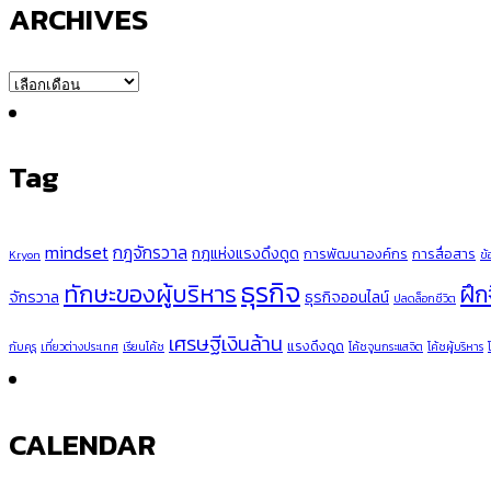
ARCHIVES
ARCHIVES
Tag
mindset
กฎจักรวาล
กฎแห่งแรงดึงดูด
การพัฒนาองค์กร
การสื่อสาร
Kryon
ข
ธุรกิจ
ทักษะของผู้บริหาร
ฝึก
จักรวาล
ธุรกิจออนไลน์
ปลดล็อกชีวิต
เศรษฐีเงินล้าน
แรงดึงดูด
กับคุรุ
เที่ยวต่างประเทศ
เรียนโค้ช
โค้ชจูนกระแสจิต
โค้ชผู้บริหาร
CALENDAR