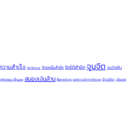
จูนจิต
ความสำเร็จ
จิตใต้สำนึก
จิตเหนือสำนึก
จูนจิตกับ
จิตจักรวาล
สมองเงินล้าน
อัจฉริยะ
สถิตธรรม เพ็ญสุข
สื่อสารกับคุรุ
องค์ความรู้จากจักรวาล
เชื่อมต่อ