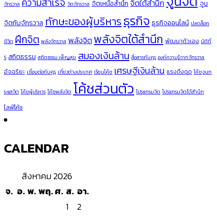
จูนจิต
ความสำเร็จ
จิตใต้สำนึก
จิตเหนือสำนึก
จูน
จักรวาล
จิตจักรวาล
ธุรกิจ
ทักษะของผู้บริหาร
จิตกับจักรวาล
ธุรกิจออนไลน์
ปลดล็อก
พลังจิตใต้สำนึก
ฝึกจิต
พลังจิต
พัฒนาตัวเอง
ชีวิต
พลังจักรวาล
มิติที่
สมองเงินล้าน
สถิตธรรม
5
สถิตธรรม เพ็ญสุข
สื่อสารกับคุรุ
องค์ความรู้จากจักรวาล
เศรษฐีเงินล้าน
อัจฉริยะ
แรงดึงดูด
เชื่อมต่อกับคุรุ
เที่ยวต่างประเทศ
เรียนโค้ช
โค้ชจูนก
โค้ชส่วนตัว
ระแสจิต
โค้ชผู้บริหาร
โค้ชพลังจิต
โปรแกรมจิต
โปรแกรมจิตใต้สำนึก
ไลฟ์โค้ช
CALENDAR
สิงหาคม 2026
จ.
อ.
พ.
พฤ.
ศ.
ส.
อา.
1
2