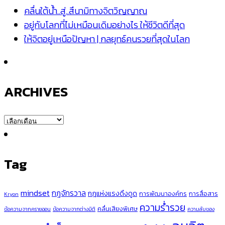
คลื่นใต้น้ำ..สู่..สึนามิทางจิตวิญญาณ
อยู่กับโลกที่ไม่เหมือนเดิมอย่างไร ให้ชีวิตดีที่สุด
ให้จิตอยู่เหนือปัญหา | กลยุทธ์คนรวยที่สุดในโลก
ARCHIVES
ARCHIVES
Tag
mindset
กฎจักรวาล
กฎแห่งแรงดึงดูด
การพัฒนาองค์กร
การสื่อสาร
Kryon
ความร่ำรวย
คลื่นเสียงพิเศษ
ข้อความจากครายออน
ข้อความจากต่างมิติ
ความลับของ