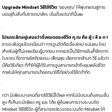
Upgrade Mindset วิธีใช้ชีวิต
“ของคุณ” ให้พุ่งทยานสู่การ
บรรลุถึงสิ่งที่ปรารถนาสิคะ เริ่มตั้งแต่นาทีนี้เลย
.
โปรดระลึกอยู่เสมอว่าทั้งหมดของชีวิต คุ ณ คือ ผู้ เ ลื อ ก !
อาจจะฟังดูแล้วเหมือนว่า การจูนจิตคือเรื่องใหม่ แน่นอน ใหม่
สำหรับผู้ที่ไม่เคยเรียนรู้มาก่อน หากแต่เป็นวิธีการอันล้ำลึกจาก
โบราณ ที่อาจารย์สถิตธรรม เพ็ญสุข เลือกจากล้านๆ วิธี แล้วว่า
นี่คือวิธีเดียว ที่ทำให้ผู้ได้รับการจูนสามารถเข้าถึงขุมพลังชีวิต
ภายในให้คุณสามารถนำออกมาใช้ได้อย่างไร้ขีดจำกัด
.
ทว่า มีเพียงบางคนที่อาจใช้วิธีนี้ได้ผล หากไม่นับรวมถึงลามะชั้น
สูง ก็เห็นจะมีเพียง ครู และ โค้ช ผู้ค้นพบการวางระบบจิต
Mindset วิธีใช้ชีวิต ผู้ที่สามารถต่อวงจรระบบจิต Mindset ให้