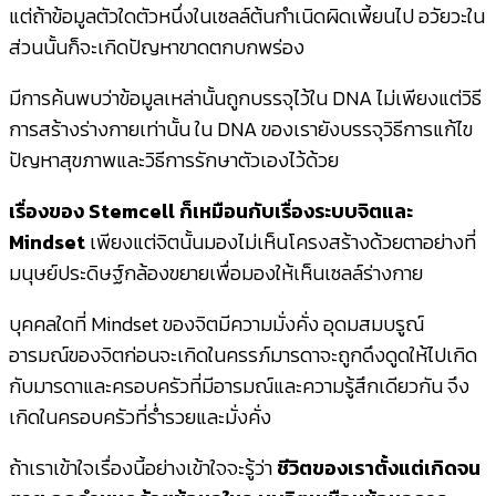
แต่ถ้าข้อมูลตัวใดตัวหนึ่งในเซลล์ต้นกำเนิดผิดเพี้ยนไป อวัยวะใน
ส่วนนั้นก็จะเกิดปัญหาขาดตกบกพร่อง
มีการค้นพบว่าข้อมูลเหล่านั้นถูกบรรจุไว้ใน DNA ไม่เพียงแต่วิธี
การสร้างร่างกายเท่านั้น ใน DNA ของเรายังบรรจุวิธีการแก้ไข
ปัญหาสุขภาพและวิธีการรักษาตัวเองไว้ด้วย
เรื่องของ Stemcell ก็เหมือนกับเรื่องระบบจิตและ
Mindset
เพียงแต่จิตนั้นมองไม่เห็นโครงสร้างด้วยตาอย่างที่
มนุษย์ประดิษฐ์กล้องขยายเพื่อมองให้เห็นเซลล์ร่างกาย
บุคคลใดที่ Mindset ของจิตมีความมั่งคั่ง อุดมสมบรูณ์
อารมณ์ของจิตก่อนจะเกิดในครรภ์มารดาจะถูกดึงดูดให้ไปเกิด
กับมารดาและครอบครัวที่มีอารมณ์และความรู้สึกเดียวกัน จึง
เกิดในครอบครัวที่ร่ำรวยและมั่งคั่ง
ถ้าเราเข้าใจเรื่องนี้อย่างเข้าใจจะรู้ว่า
ชีวิตของเราตั้งแต่เกิดจน