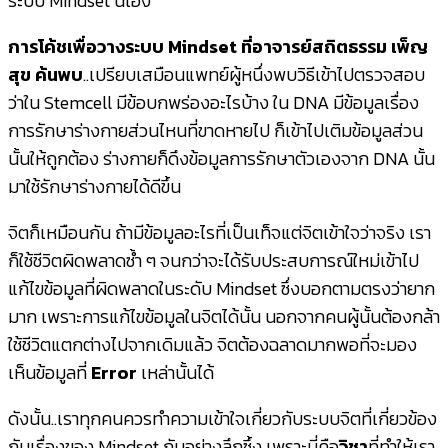
ระบบ Mindset นี่เอง
การโค้ชเพื่อวางระบบ Mindset ที่อาจารย์สถิตธรรม เพ็ญ
สุข ค้นพบ
..เปรียบเสมือนแพทย์ผู้หนึ่งพบวิธีเข้าไปตรวจสอบ
ว่าใน Stemcell มีข้อบกพร่องอะไรบ้าง ใน DNA มีข้อมูลเรื่อง
การรักษาร่างกายส่วนไหนที่ขาดหายไป ก็เข้าไปเติมข้อมูลส่วน
นั้นให้ถูกต้อง ร่างกายก็ดึงข้อมูลการรักษาตัวเองจาก DNA นั้น
มาใช้รักษาร่างกายได้ดีขึ้น
จิตก็เหมือนกัน ถ้ามีข้อมูลอะไรที่เป็นเท็จแต่จิตเข้าใจว่าจริง เรา
ก็ใช้ชีวิตผิดพลาดซ้ำ ๆ จนกว่าจะได้รับประสบการณ์ใหม่เข้าไป
แก้ไขข้อมูลที่ผิดพลาดในระดับ Mindset ซึ่งบอกตามตรงว่ายาก
มาก เพราะการแก้ไขข้อมูลในจิตได้นั้น นอกจากคนผู้นั้นต้องกล้า
ใช้ชีวิตแตกต่างไปจากเดิมแล้ว จิตต้องฉลาดมากพอที่จะมอง
เห็นข้อมูลที่
Error
เหล่านั้นได้
ดังนั้น..เราทุกคนควรทำความเข้าใจเกี่ยวกับระบบจิตที่เกี่ยวข้อง
กับเรื่องของ Mindset กันอย่างลึกซึ้ง เพราะนี่คือ
วิชา
ที่ทำให้เรา