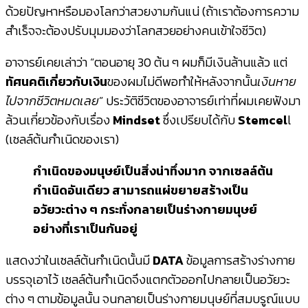
ด้วยปัญหาหรือมองโลกว่าสวยงามกันแน่ (ถ้าเราต้องการความ
สำเร็จจะต้องปรับมุมมองว่าโลกสวยอย่างคนเข้าใจชีวิต)
อาจารย์เคยเล่าว่า “ตอนอายุ 30 ต้น ๆ ผมก็มีเงินล้านแล้ว แต่
ทัศนคติเกี่ยวกับเงิน
ของผมไม่ดีพอทำให้หลังจากนั้น
เงินหาย
ไปจากชีวิตหมดเลย
” ประวัติชีวิตของอาจารย์เท่าที่ผมเคยฟังมา
ล้วนเกี่ยวข้องกับเรื่อง
Mindset
ซึ่งเปรียบได้กับ
Stemcel
l
(เซลล์ต้นกำเนิดของเรา)
กำเนิดของมนุษย์เป็นสิ่งน่าทึ่งมาก จากเซลล์ต้น
กำเนิดอันเดียว สามารถแผ่ขยายสร้างเป็น
อวัยวะต่าง ๆ กระทั่งกลายเป็นร่างกายมนุษย์
อย่างที่เราเป็นกันอยู่
แสดงว่าในเซลล์ต้นกำเนิดนั้นมี
DATA
ข้อมูลการสร้างร่างกาย
บรรจุเอาไว้ เซลล์ต้นกำเนิดจึงแตกตัวออกไปกลายเป็นอวัยวะ
ต่าง ๆ ตามข้อมูลนั้น จนกลายเป็นร่างกายมนุษย์ที่สมบรูณ์แบบ