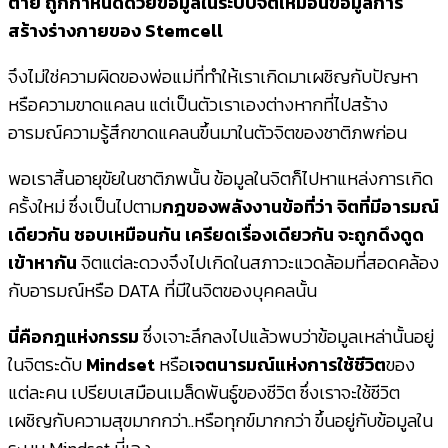
ตาย ถูกกำหนดด้วยข้อมูลในระบบจิตเหมือนข้อมูลการ
สร้างร่างกายของ Stemcell
จึงไม่ใช่ความผิดของพ่อแม่ที่ทำให้เราเกิดมาเผชิญกับปัญหา
หรือความขาดแคลน แต่เป็นตัวเราเองต่างหากที่ไปสร้าง
อารมณ์ความรู้สึกขาดแคลนขึ้นมาในตัวจิตของชาติภพก่อน
พอเราสิ้นอายุขัยในชาติภพนั้น ข้อมูลในจิตก็ไปหาแหล่งการเกิด
ครั้งใหม่ ซึ่งเป็นไปตาม
กฎของพลังงานข้อที่ว่า จิตที่มีอารมณ์
เดียวกัน ชอบเหมือนกัน เครียดเรื่องเดียวกัน จะถูกดึงดูด
เข้าหากัน
จิตแต่ละดวงจึงไปเกิดในสภาวะแวดล้อมที่สอดคล้อง
กับอารมณ์หรือ DATA ที่มีในจิตของบุคคลนั้น
นี่คือกฎแห่งกรรม
ซึ่งเจาะลึกลงไปแล้วพบว่าข้อมูลเหล่านั้นอยู่
ในจิตระดับ
Mindset
หรือ
เจตนารมณ์แห่งการใช้ชีวิต
ของ
แต่ละคน เปรียบเสมือนเมล็ดพันธู์ของชีวิต ซึ่งเราจะใช้ชีวิต
เผชิญกับความสุขมากกว่า..หรือทุกข์มากกว่า ขึ้นอยู่กับข้อมูลใน