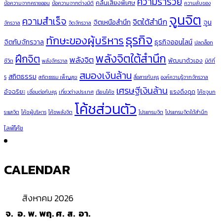
ความร่ำรวย
คลื่นเสียงพิเศษ
ข้อความจากครายออน
ข้อความจากต่างมิติ
ความลับของ
จูนจิต
ความสำเร็จ
จิตใต้สำนึก
จิตเหนือสำนึก
จูน
จักรวาล
จิตจักรวาล
ธุรกิจ
ทักษะของผู้บริหาร
จิตกับจักรวาล
ธุรกิจออนไลน์
ปลดล็อก
พลังจิตใต้สำนึก
ฝึกจิต
พลังจิต
พัฒนาตัวเอง
ชีวิต
พลังจักรวาล
มิติที่
สมองเงินล้าน
สถิตธรรม
5
สถิตธรรม เพ็ญสุข
สื่อสารกับคุรุ
องค์ความรู้จากจักรวาล
เศรษฐีเงินล้าน
อัจฉริยะ
แรงดึงดูด
เชื่อมต่อกับคุรุ
เที่ยวต่างประเทศ
เรียนโค้ช
โค้ชจูนก
โค้ชส่วนตัว
ระแสจิต
โค้ชผู้บริหาร
โค้ชพลังจิต
โปรแกรมจิต
โปรแกรมจิตใต้สำนึก
ไลฟ์โค้ช
CALENDAR
สิงหาคม 2026
จ.
อ.
พ.
พฤ.
ศ.
ส.
อา.