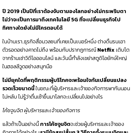
ปี 2019 เป็นปีที่เราต้องจับตามองโลกอย่างไม่กระพริบตา
ไม่ว่าจะเป็นการมาถึงเทคโนโลยี 5G ที่จะเปลี่ยนธุรกิจไป
ทิศทางใดยังไม่มีใครตอบได้
ในบ้านเรา..ธุรกิจสื่อมวลชนที่เคยเป็นเบอร์หนึ่ง ต่างดิ้นรนเอา
ตัวรอดอย่างคาดไม่ถึง พร้อมกับปรากฏการณ์
Netflix
เติบโต
จากร้านเช่าวิดีโอออนไลน์ และวันนี้กำลังเขย่าสตูดิโอยักษ์ใหญ่
ในฮอลลีวูดอย่างสนุกมือ
ไม่มียุคใดที่พฤติกรรมผู้บริโภคจะพร้อมใจกันเปลี่ยนแปลง
รวดเร็วขนาดนี้
ในขณะที่ผู้บริหารและเจ้าของกิจการพากันนอน
ไม่หลับ ไม่รู้ว่าตื่นเช้าขึ้นมาโลกจะเปลี่ยนไปอย่างไร
โค้ชจูนจิต ผู้บริหารและเจ้าของกิจการ
แล้วถ้าเป็นอย่างนี้
การโค้ชจูนจิต
จะช่วยผู้บริหารและเจ้าของ
กิจการได้อย่างไร เ
รามีข้อสรุปสั้นๆ 3 วิธีการตั้งระบบจิตและ