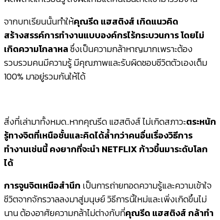
จากบทเรียนนั้นทำให้
คุณรีด แฮสติงส์ เกิดแนวคิด
สร้างสรรค์การทำงานแบบองค์กรไร้กระบวนการ โดยไม่
เกิดความโกลาหล
ซึ่งเป็นความกล้าหาญมากเพราะต้อง
รวบรวมคนมีความรู้ มีคุณภาพและรับผิดชอบชีวิตตัวเองเต็ม
100% มาอยู่รวมกันให้ได้
สิ่งที่เล่ามาทั้งหมด..หากคุณรีด แฮสติงส์ ไม่เกิดสภาวะ
ตระหนัก
รู้ทางจิตที่เหนือชั้นและคิดได้ล้ำกว่าคนอื่นเรื่องวิธีการ
ทำงานเช่นนี้ คงยากที่จะนำ NETFLIX ก้าวขึ้นมาระดับโลก
ได้
การจูนจิตเหนือสำนึก
เป็นการถ่ายทอดความรู้และความเข้าใจ
ชีวิตจากจักรวาลลงมาสู่มนุษย์ วิธีการนี้ใหม่และเพิ่งเกิดขึ้นไม่
นาน ต้องอาศัยความกล้าไม่ต่างกับที่
คุณรีด
แฮสติงส์
กล้าทำ