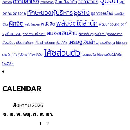
จูนจิต
ความสำเร็จ
จิตใต้สำนึก
จิตเหนือสำนึก
จูน
จักรวาล
จิตจักรวาล
ธุรกิจ
ทักษะของผู้บริหาร
จิตกับจักรวาล
ธุรกิจออนไลน์
ปลดล็อก
พลังจิตใต้สำนึก
ฝึกจิต
พลังจิต
พัฒนาตัวเอง
ชีวิต
พลังจักรวาล
มิติที่
สมองเงินล้าน
สถิตธรรม
5
สถิตธรรม เพ็ญสุข
สื่อสารกับคุรุ
องค์ความรู้จากจักรวาล
เศรษฐีเงินล้าน
อัจฉริยะ
แรงดึงดูด
เชื่อมต่อกับคุรุ
เที่ยวต่างประเทศ
เรียนโค้ช
โค้ชจูนก
โค้ชส่วนตัว
ระแสจิต
โค้ชผู้บริหาร
โค้ชพลังจิต
โปรแกรมจิต
โปรแกรมจิตใต้สำนึก
ไลฟ์โค้ช
CALENDAR
สิงหาคม 2026
จ.
อ.
พ.
พฤ.
ศ.
ส.
อา.
1
2