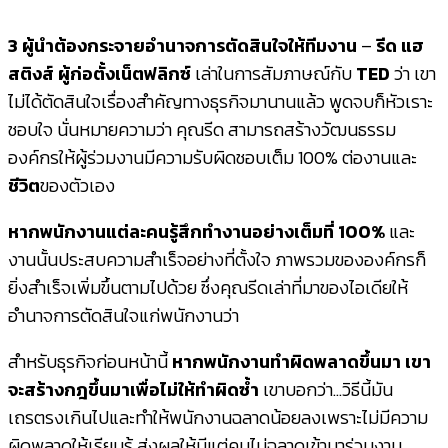
3 ผู้นำต้องกระจายอำนาจการตัดสินใจให้ทีมงาน
–
รีด แฮ
สติงส์
ผู้ก่อตั้งเน็ตฟลิกซ์
เล่าในการสัมภาษณ์กับ
TED
ว่า เขา
ไม่ได้ตัดสินใจเรื่องสำคัญทางธุรกิจมานานแล้ว พูดจบก็หัวเราะ
ชอบใจ นั่นหมายความว่า คุณรีด สามารถสร้างวัฒนธรรม
องค์กรให้ผู้ร่วมงานมีความรับผิดชอบเต็ม 100% ต่องานและ
ชีวิต
ของตัวเอง
หากพนักงานแต่ละคนรู้สึกทำงานอย่างเต็มที่ 100%
และ
งานนั้นประสบความสำเร็จอย่างที่ตั้งใจ ภาพรวมขององค์กรก็
ยิ่งสำเร็จเพิ่มขึ้นตามไปด้วย ซึ่งคุณรีดเล่าที่มาของไอเดียให้
อำนาจการตัดสินใจแก่พนักงานว่า
สำหรับธุรกิจก่อนหน้านี้
หากพนักงานทำผิดพลาดขึ้นมา เขา
จะสร้างกฎขึ้นมาเพื่อไม่ให้ทำผิดซ้ำ
เขาบอกว่า…วิธีนี้มัน
เถรตรงเกินไปและทำให้พนักงานฉลาดน้อยลงเพราะไม่มีความ
ผิดพลาดให้เรียนรู้ ส่งผลให้มีแต่คนไม่ฉลาดเข้ามาร่วมงาน