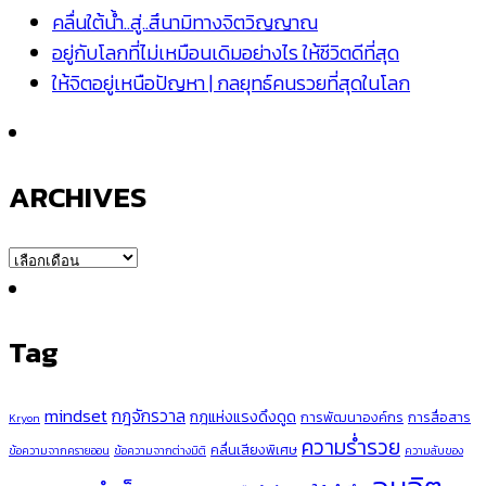
คลื่นใต้น้ำ..สู่..สึนามิทางจิตวิญญาณ
อยู่กับโลกที่ไม่เหมือนเดิมอย่างไร ให้ชีวิตดีที่สุด
ให้จิตอยู่เหนือปัญหา | กลยุทธ์คนรวยที่สุดในโลก
ARCHIVES
ARCHIVES
Tag
mindset
กฎจักรวาล
กฎแห่งแรงดึงดูด
การพัฒนาองค์กร
การสื่อสาร
Kryon
ความร่ำรวย
คลื่นเสียงพิเศษ
ข้อความจากครายออน
ข้อความจากต่างมิติ
ความลับของ