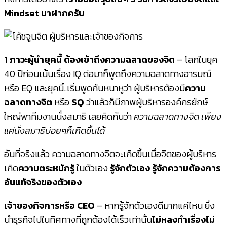
Mindset มาฝากครับ
1 ภาวะผู้นำยุคนี้ ต้องเข้าถึงความฉลาดของจิต
– โลกในยุค
40 ปีก่อนเน้นเรื่อง IQ ต่อมาก็พูดถึงความฉลาดทางอารมณ์
หรือ EQ และยุคนี้..เริ่มพูดกันหนาหูว่า ผู้บริหารต้องมี
ความ
ฉลาดทางจิต
หรือ
SQ
ว่าแล้วก็มีภาพผู้บริหารองค์กรยักษ์
ใหญ่พาทีมงานนั่งสมาธิ เลยคิดกันว่า
ความฉลาดทางจิต เพียง
แค่นั่งสมาธิบ่อยๆก็เกิดขึ้นได้
อันที่จริงแล้ว ความฉลาดทางจิตจะเกิดขึ้นเมื่อจิตของผู้บริหาร
เกิด
ความตระหนักรู้
ในตัวเอง
รู้จักตัวเอง รู้จักความต้องการ
อันแท้จริงของตัวเอง
เจ้าของกิจการหรือ CEO
– หากรู้จักตัวเองดีมากแค่ไหน ยิ่ง
นำธุรกิจไปในทิศทางที่ถูกต้องได้เร็วเท่านั้น
ไม่หลงทำเรื่องไม่