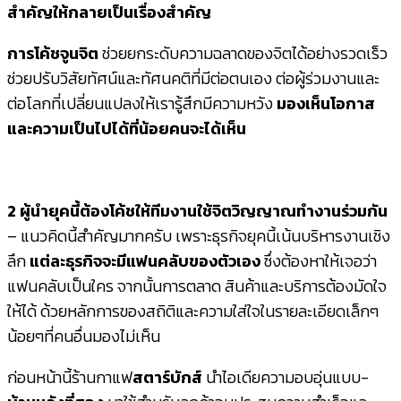
สำคัญให้กลายเป็นเรื่องสำคัญ
การโค้ชจูนจิต
ช่วยยกระดับความฉลาดของจิตได้อย่างรวดเร็ว
ช่วยปรับวิสัยทัศน์และทัศนคติที่มีต่อตนเอง ต่อผู้ร่วมงานและ
ต่อโลกที่เปลี่ยนแปลงให้เรารู้สึกมีความหวัง
มองเห็นโอกาส
และความเป็นไปได้ที่น้อยคนจะได้เห็น
2 ผู้นำยุคนี้ต้องโค้ชให้ทีมงานใช้จิตวิญญาณทำงานร่วมกัน
– แนวคิดนี้สำคัญมากครับ เพราะธุรกิจยุคนี้เน้นบริหารงานเชิง
ลึก
แต่ละธุรกิจจะมีแฟนคลับของตัวเอง
ซึ่งต้องหาให้เจอว่า
แฟนคลับเป็นใคร จากนั้นการตลาด สินค้าและบริการต้องมัดใจ
ให้ได้ ด้วยหลักการของสถิติและความใส่ใจในรายละเอียดเล็กๆ
น้อยๆที่คนอื่นมองไม่เห็น
ก่อนหน้านี้ร้านกาแฟ
สตาร์บักส์
นำไอเดียความอบอุ่นแบบ-