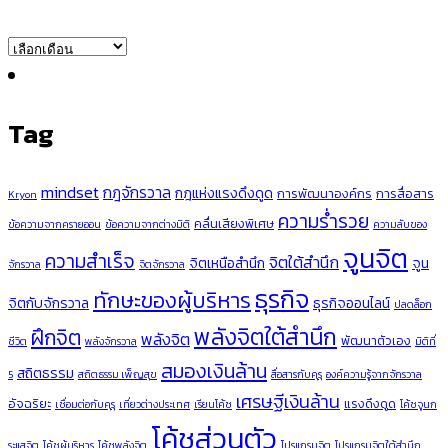
ARCHIVES
Tag
mindset
กฎจักรวาล
กฎแห่งแรงดึงดูด
การพัฒนาองค์กร
การสื่อสาร
Kryon
ความร่ำรวย
คลื่นเสียงพิเศษ
ข้อความจากครายออน
ข้อความจากต่างมิติ
ความลับของ
จูนจิต
ความสำเร็จ
จิตใต้สำนึก
จิตเหนือสำนึก
จูน
จักรวาล
จิตจักรวาล
ธุรกิจ
ทักษะของผู้บริหาร
จิตกับจักรวาล
ธุรกิจออนไลน์
ปลดล็อก
พลังจิตใต้สำนึก
ฝึกจิต
พลังจิต
พัฒนาตัวเอง
ชีวิต
พลังจักรวาล
มิติที่
สมองเงินล้าน
สถิตธรรม
5
สถิตธรรม เพ็ญสุข
สื่อสารกับคุรุ
องค์ความรู้จากจักรวาล
เศรษฐีเงินล้าน
อัจฉริยะ
แรงดึงดูด
เชื่อมต่อกับคุรุ
เที่ยวต่างประเทศ
เรียนโค้ช
โค้ชจูนก
โค้ชส่วนตัว
ระแสจิต
โค้ชผู้บริหาร
โค้ชพลังจิต
โปรแกรมจิต
โปรแกรมจิตใต้สำนึก