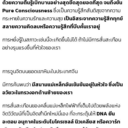
ด้วยความตื่นรู้เบิกบานอย่างสุดขีดสุดยอดที่สุด จนถึงขั้น
Pure Consciousness
ซึ่งเป็นความรู้สึกสันติสุขจากความ
กระหายในความรักและความสุข
เป็นอิสระจากความรู้สึกทุกข์
สลายความคิดลบหรือความรู้สึกที่บีบคั้นเราอยู่
การหยั่งรู้ในสภาวะเช่นนี้จะเกิดขึ้นไม่ได้ ถ้าไม่มีการสั่นสะเทือน
อย่างรุนแรงขึ้นที่หัวใจของเรา
การจูนจิตบนยอดเขาหิมะในประเทศจีน
มีการค้นพบว่า
มีสนามแม่เหล็กอันเข้มข้นอยู่ในหัวใจ ซึ่งเป็น
อวัยวะในทรวงอกด้านซ้ายของเรา
การสั่นสะเทือนของคลื่นแม่เหล็กไฟฟ้าที่เต็มไปด้วยพลังแห่ง
จิตวิวัฒน์ที่เป็นจิตสำนึกใหม่นี่เอง ที่จะกระตุ้นให้
DNA ยีน
อะตอม อนุภาคในระดับไมโครเซลล์ นิวเคลียส หรือควาร์ก