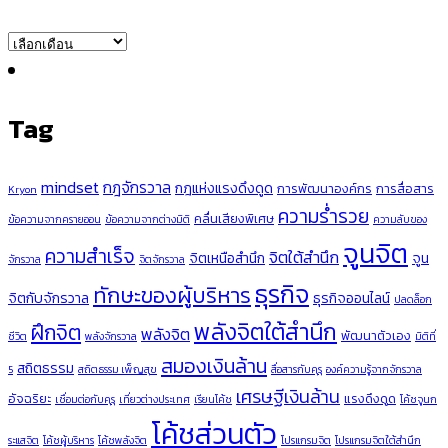
ARCHIVES
Tag
mindset
กฎจักรวาล
กฎแห่งแรงดึงดูด
การพัฒนาองค์กร
การสื่อสาร
Kryon
ความร่ำรวย
คลื่นเสียงพิเศษ
ข้อความจากครายออน
ข้อความจากต่างมิติ
ความลับของ
จูนจิต
ความสำเร็จ
จิตใต้สำนึก
จิตเหนือสำนึก
จูน
จักรวาล
จิตจักรวาล
ธุรกิจ
ทักษะของผู้บริหาร
จิตกับจักรวาล
ธุรกิจออนไลน์
ปลดล็อก
พลังจิตใต้สำนึก
ฝึกจิต
พลังจิต
พัฒนาตัวเอง
ชีวิต
พลังจักรวาล
มิติที่
สมองเงินล้าน
สถิตธรรม
5
สถิตธรรม เพ็ญสุข
สื่อสารกับคุรุ
องค์ความรู้จากจักรวาล
เศรษฐีเงินล้าน
อัจฉริยะ
แรงดึงดูด
เชื่อมต่อกับคุรุ
เที่ยวต่างประเทศ
เรียนโค้ช
โค้ชจูนก
โค้ชส่วนตัว
ระแสจิต
โค้ชผู้บริหาร
โค้ชพลังจิต
โปรแกรมจิต
โปรแกรมจิตใต้สำนึก